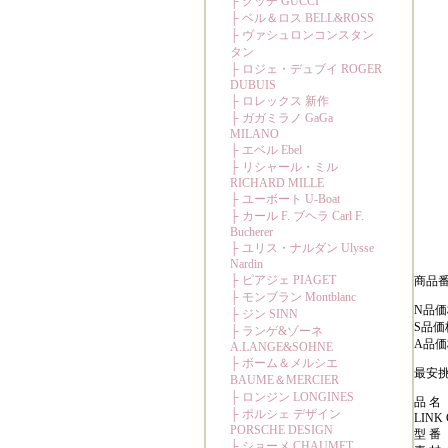
商品番号:
N品価
S品価
A品価
最安挑
品 名
LINK C
型 番 ：