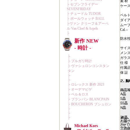
素 材 
ケー
ベル
ダイ
ムー
Cal.--
防水性
サイズ
メン
ガラ
仕 様
付属品
保 証