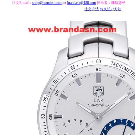
注文E-mail：
shop@brandasn.com
or
brandasn@188.com
担当者：藤原惠子
注文方法
お支払い方法