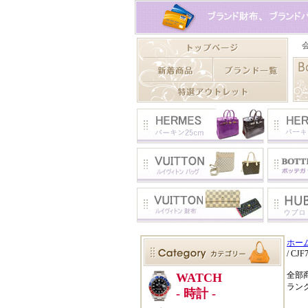
ホー
/ CJF
全部
ラン