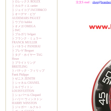
注文E-mail：
shop@brandas