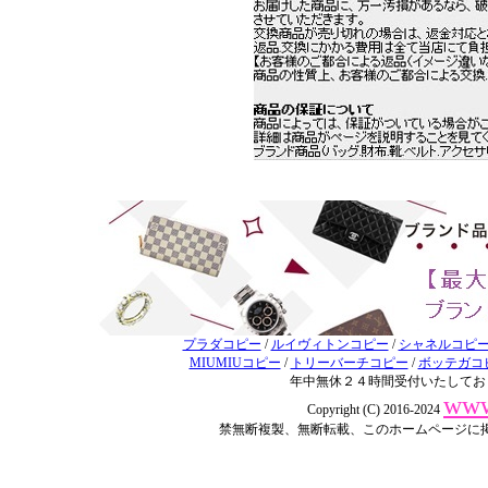
プラダコピー
/
ルイヴィトンコピー
/
シャネルコピ
MIUMIUコピー
/
トリーバーチコピー
/
ボッテガコ
年中無休２４時間受付いたしてお
www
Copyright (C) 2016-2024
禁無断複製、無断転載、このホームページに