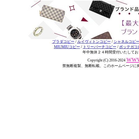
プラダコピー
/
ルイヴィトンコピー
/
シャネルコピ
MIUMIUコピー
/
トリーバーチコピー
/
ボッテガコ
年中無休２４時間受付いたしてお
www
Copyright (C) 2016-2024
禁無断複製、無断転載、このホームページに