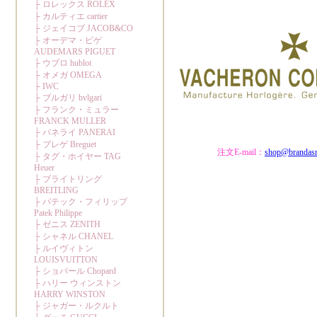
注文E-mail：
shop@brandas