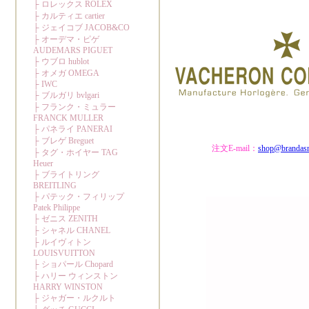
注文E-mail：
shop@brandas