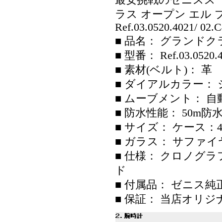
最安挑戦のゼニススー
ラス オープン エル プリメロ(G
Ref.03.0520.4021/ 02.
■ 品名： グランドクラス
■ 型番： Ref.03.0
■ 素材(ベルト)： 革
■ ダイアルカラー：
■ ムーブメント： 自動巻
■ 防水性能： 50m防
■ サイズ： ケース：
■ ガラス： サファ
■ 仕様： クロノグ
ド
■ 付属品： ゼニス純
■ 保証： 当店オリジ