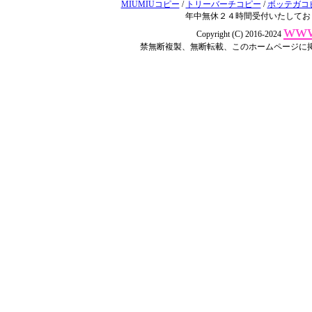
MIUMIUコピー
/
トリーバーチコピー
/
ボッテガコ
年中無休２４時間受付いたしてお
www
Copyright (C) 2016-2024
禁無断複製、無断転載、このホームページに