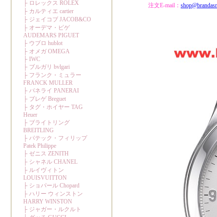
注文E-mail：
shop@brandas