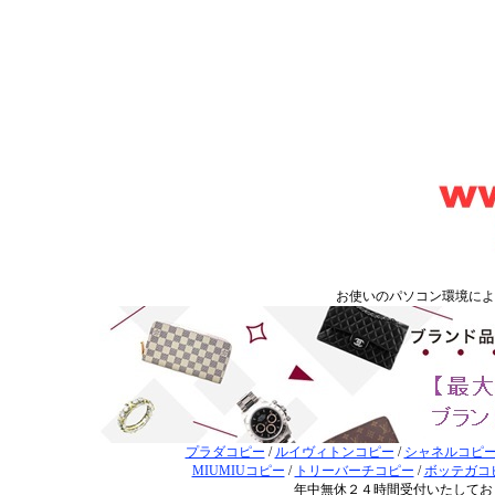
お使いのパソコン環境に
プラダコピー
/
ルイヴィトンコピー
/
シャネルコピ
MIUMIUコピー
/
トリーバーチコピー
/
ボッテガコ
年中無休２４時間受付いたしてお