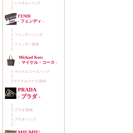
├
シャネル バッグ
├
FENDI
- フェンディ -
├
├
フェンディバッグ
├
├
フェンディ財布
├
Michael Kors
- マイケル・コース -
├
マイケルコースバッグ
├
├マイケルコース
財布
PRADA
- プラダ -
├
├
プラダ 財布
├
├
プラダ バッグ
├
MIUMIU