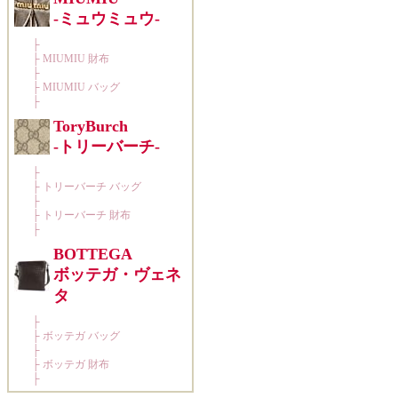
-ミュウミュウ-
├
├
MIUMIU 財布
├
├
MIUMIU バッグ
├
ToryBurch
-トリーバーチ-
├
├
トリーバーチ バッグ
├
├
トリーバーチ 財布
├
BOTTEGA
ボッテガ・ヴェネ
タ
├
├
ボッテガ バッグ
├
├
ボッテガ 財布
├