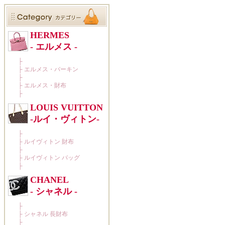
HERMES
- エルメス -
├
├
エルメス・バーキン
├
├
エルメス・財布
├
LOUIS VUITTON
-ルイ・ヴィトン-
├
├
ルイヴィトン 財布
├
├
ルイヴィトン バッグ
├
CHANEL
- シャネル -
├
├
シャネル 長財布
├