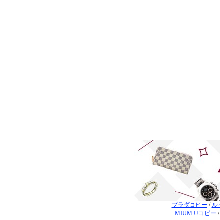
プラダコピー
/
ル
MIUMIUコピー