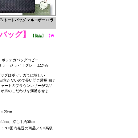
A トートバッグ マルコポーロ ラ
バッグ】
【新品】
【送
 ボッテガバッグコピー
 ラージ ライトグレー 222499
バッグはボッテガでは珍しい
も目立たないので長い間ご愛用頂け
チャートのブラウンレザーが気品
ンが男のこだわりを満足させま
 20cm
5cm、持ち手約50cm
：Ｎ=国内発送の商品／Ｓ=高級