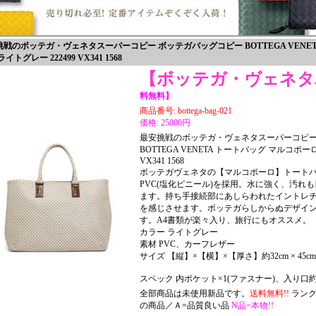
挑戦のボッテガ・ヴェネタスーパーコピー ボッテガバッグコピー BOTTEGA VENET
イトグレー 222499 VX341 1568
【ボッテガ・ヴェネタ
料無料】
商品番号: bottega-bag-021
価格: 25000円
最安挑戦のボッテガ・ヴェネタスーパーコピー
BOTTEGA VENETA トートバッグ マルコポーロ
VX341 1568
ボッテガヴェネタの【マルコポーロ】トート
PVC(塩化ビニール)を採用。水に強く、汚れ
ます。持ち手接続部にあしらわれたイントレ
を感じさせます。ボッテガらしからぬデザイ
す。A4書類が楽々入り、旅行にもオススメ。
カラー ライトグレー
素材 PVC、カーフレザー
サイズ 【縦】×【横】×【厚さ】約32cm × 45cm ×
スペック 内ポケット×1(ファスナー)、入り口約4
全部商品は未使用新品です。
送料無料!!
ランク
の商品／Ａ=品質良い品
N品=本物!!