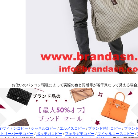
お使いのパソコン環境によって実際の色と質感等が若干異なって見える場合
イヴィトンコピー
/
シャネルコピー
/
エルメスコピー
/
ブランド時計コピー
/
ブラン
/
トリーバーチコピー
/
ボッテガコピー
/
フェラガモコピー
/
マイケルコースコピー
/