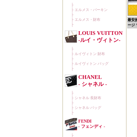
最安
ージ ラ