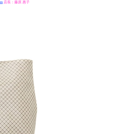
om
店長：藤原 惠子