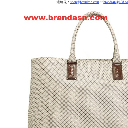
連絡先：
shop@brandasn.com
or
brandasn@188.c