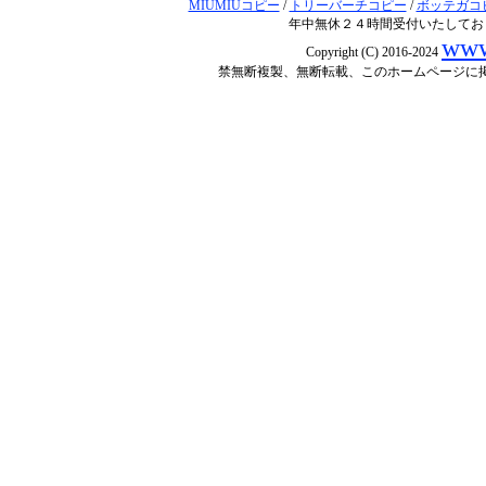
MIUMIUコピー
/
トリーバーチコピー
/
ボッテガコ
年中無休２４時間受付いたしてお
www
Copyright (C) 2016-2024
禁無断複製、無断転載、このホームページに