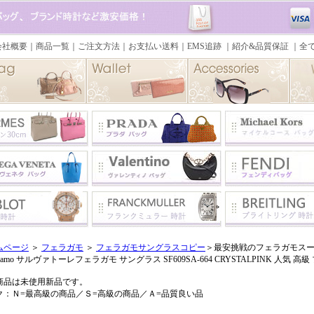
ムページ
＞
フェラガモ
＞
フェラガモサングラスコピー
＞最安挑戦のフェラガモスー
ragamo サルヴァトーレフェラガモ サングラス SF609SA-664 CRYSTALPINK 人気 高
商品は未使用新品です。
ク：Ｎ=最高級の商品／Ｓ=高級の商品／Ａ=品質良い品