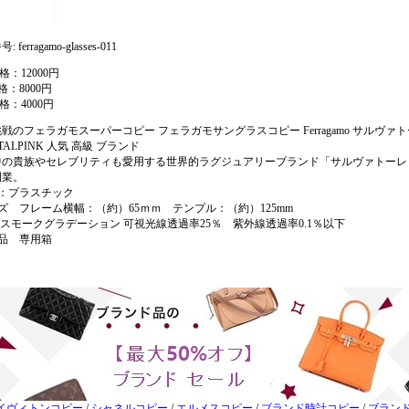
 ferragamo-glasses-011
格：12000円
格：8000円
格：4000円
戦のフェラガモスーパーコピー フェラガモサングラスコピー Ferragamo サルヴァトーレ
TALPINK 人気 高級 ブランド
中の貴族やセレブリティも愛用する世界的ラグジュアリーブランド「サルヴァトーレ・フ
開業。
質：プラスチック
ズ フレーム横幅：（約）65ｍｍ テンプル：（約）125mm
 スモークグラデーション 可視光線透過率25％ 紫外線透過率0.1％以下
属品 専用箱
イヴィトンコピー
/
シャネルコピー
/
エルメスコピー
/
ブランド時計コピー
/
ブラン