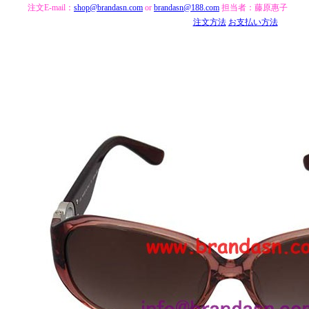
注文E-mail：
shop@brandasn.com
or
brandasn@188.com
担当者：藤原惠子
注文方法
お支払い方法