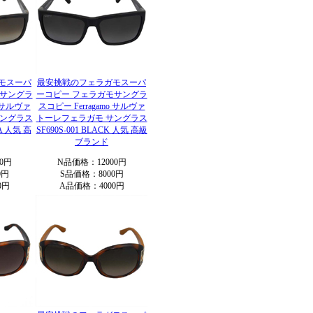
モスーパ
最安挑戦のフェラガモスーパ
モサングラ
ーコピー フェラガモサングラ
o サルヴァ
スコピー Ferragamo サルヴァ
サングラス
トーレフェラガモ サングラス
NA 人気 高
SF690S-001 BLACK 人気 高級
ブランド
0円
N品価格：12000円
0円
S品価格：8000円
0円
A品価格：4000円