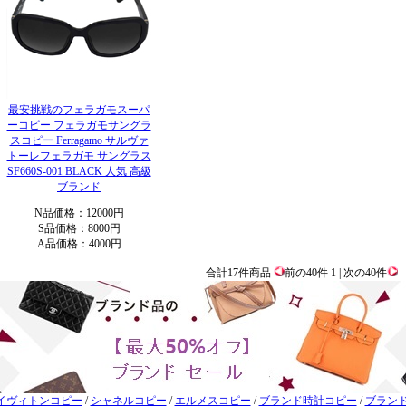
最安挑戦のフェラガモスーパ
ーコピー フェラガモサングラ
スコピー Ferragamo サルヴァ
トーレフェラガモ サングラス
SF660S-001 BLACK 人気 高級
ブランド
N品価格：12000円
S品価格：8000円
A品価格：4000円
合計17件商品
前の40件 1 | 次の40件
イヴィトンコピー
/
シャネルコピー
/
エルメスコピー
/
ブランド時計コピー
/
ブラン