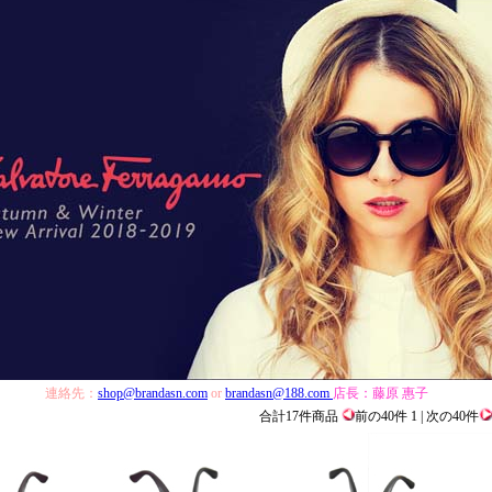
連絡先：
shop@brandasn.com
or
brandasn@188.com
店長：
藤原 惠子
合計17件商品
前の40件 1 | 次の40件