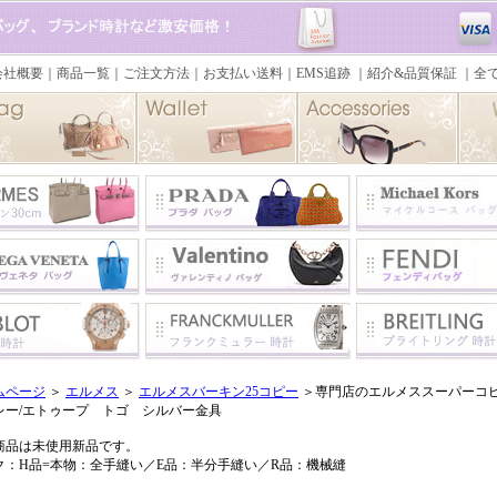
ムページ
＞
エルメス
＞
エルメスバーキン25コピー
＞専門店のエルメススーパーコピー
レー/エトゥープ トゴ シルバー金具
商品は未使用新品です。
ク：H品=本物：全手縫い／E品：半分手縫い／R品：機械縫