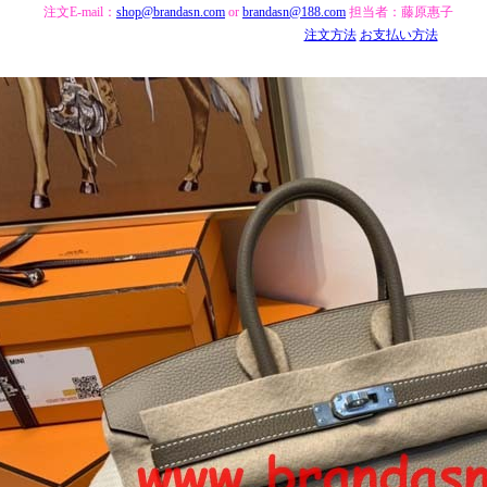
注文E-mail：
shop@brandasn.com
or
brandasn@188.com
担当者：藤原惠子
注文方法
お支払い方法