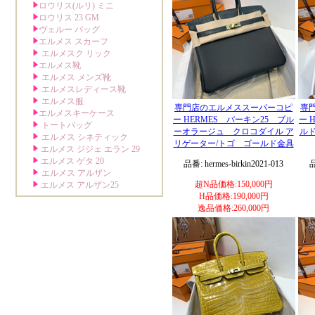
専門店のエルメススーパーコピ
専
ー HERMES バーキン25 ブル
ー 
ーオラージュ クロコダイル ア
ル
リゲーター/トゴ ゴールド金具
品番: hermes-birkin2021-013
品
超N品価格:150,000円
H品価格:190,000円
逸品価格:260,000円