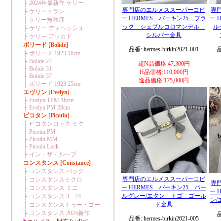
専門店のエルメススーパーコピ
専
ー HERMES バーキン25 ブラ
ー 
ック シェブルコロマンデル
ル
シルバー金具
品番: hermes-birkin2021-001
品
超N品価格:47,300円
H品価格:110,000円
逸品価格:175,000円
専門店のエルメススーパーコピ
専
ー HERMES バーキン25 パー
ー 
ルグレー/エタン トゴ ゴール
ン
ド金具
品
品番: hermes-birkin2021-005