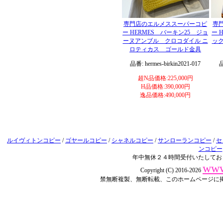
専門店のエルメススーパーコピ
専
ー HERMES バーキン25 ジョ
ー 
ーヌアンブル クロコダイル ニ
ッ
ロティカス ゴールド金具
品番: hermes-birkin2021-017
品
超N品価格:225,000円
H品価格:390,000円
逸品価格:490,000円
ルイヴィトンコピー
/
ゴヤールコピー
/
シャネルコピー
/
サンローランコピー
/
セ
ンコピー
年中無休２４時間受付いたしてお
www
Copyright (C) 2016-2026
禁無断複製、無断転載、このホームページに