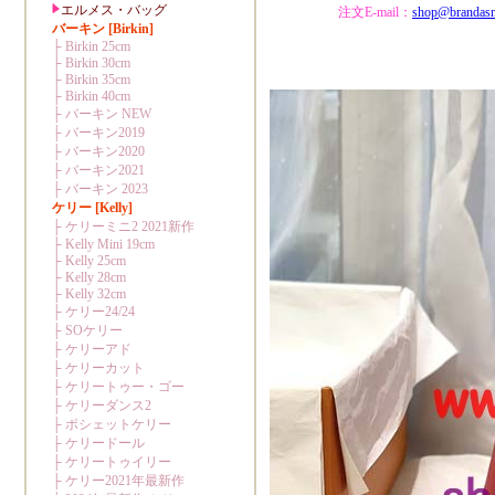
注文E-mail：
shop@brandas