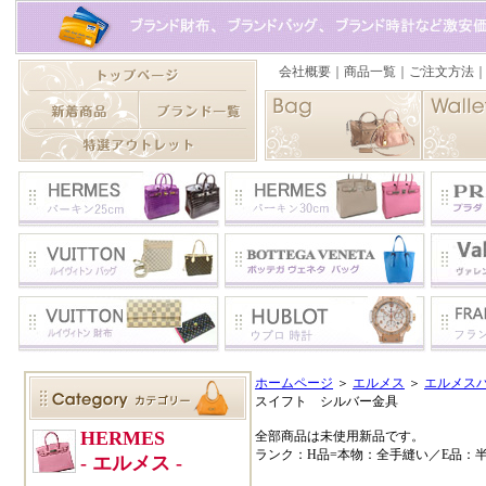
ホームページ
＞
エルメス
＞
エルメスバ
スイフト シルバー金具
全部商品は未使用新品です。
ランク：H品=本物：全手縫い／E品：