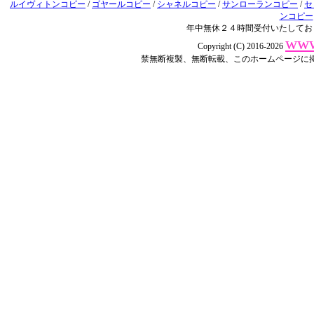
ルイヴィトンコピー
/
ゴヤールコピー
/
シャネルコピー
/
サンローランコピー
/
セ
ンコピー
年中無休２４時間受付いたしてお
www
Copyright (C) 2016-2026
禁無断複製、無断転載、このホームページに