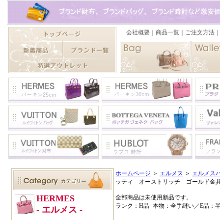
ホームページ
＞
エルメス
＞
エルメスバ
ッティ オーストリッチ ゴールド金
全部商品は未使用新品です。
ランク：H品=本物：全手縫い／E品：