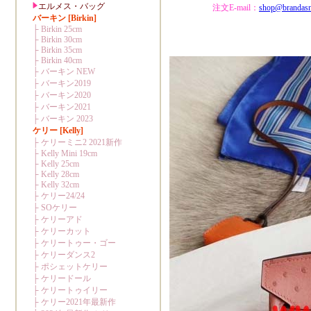
注文E-mail：
shop@brandas