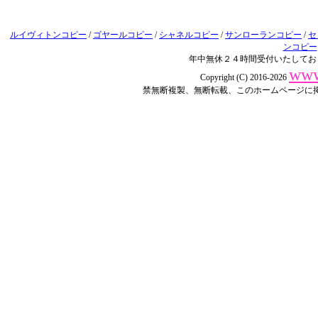
ルイヴィトンコピー
/
ゴヤールコピー
/
シャネルコピー
/
サンローランコピー
/
セ
ンコピー
年中無休２４時間受付いたしてお
www
Copyright (C) 2016-2026
禁無断複製、無断転載、このホームページに