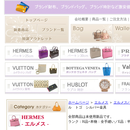
ホームページ
＞
エルメス
＞
エルメスバ
ル トゴ シルバー金具
全部商品は未使用新品です。
ランク：H品=本物：全手縫い／E品：