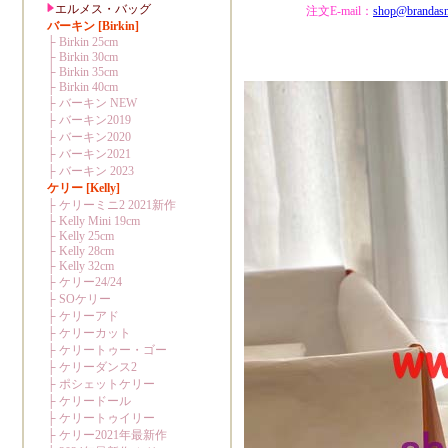
注文E-mail：
shop@brandas