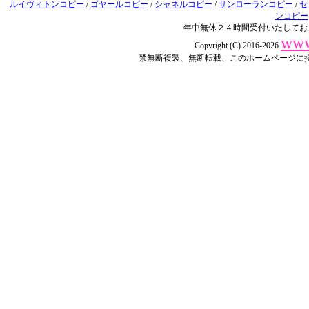
ルイヴィトンコピー
/
ゴヤールコピー
/
シャネルコピー
/
サンローランコピー
/
セ
ンコピー
年中無休２４時間受付いたしてお
www
Copyright (C) 2016-2026
禁無断複製、無断転載、このホームページに