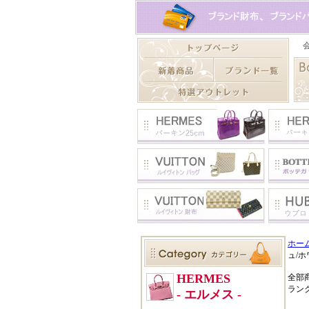
ホー
ュ/
全部
ラン