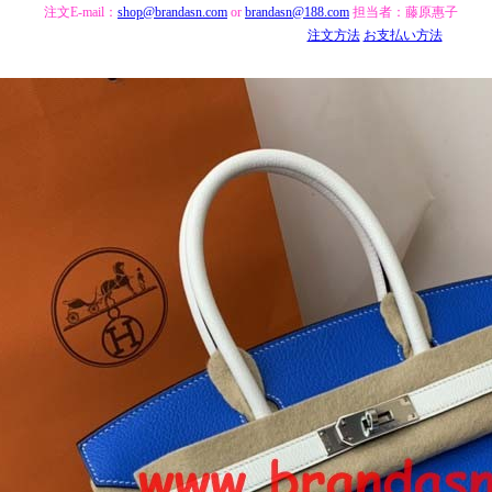
注文E-mail：
shop@brandasn.com
or
brandasn@188.com
担当者：藤原惠子
注文方法
お支払い方法