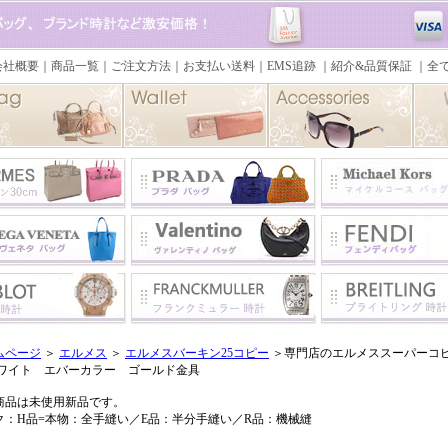
ムページ
＞
エルメス
＞
エルメスバーキン25コピー
＞専門店のエルメススーパーコピー
ホワイト エバーカラー ゴールド金具
商品は未使用新品です。
ク：H品=本物：全手縫い／E品：半分手縫い／R品：機械縫