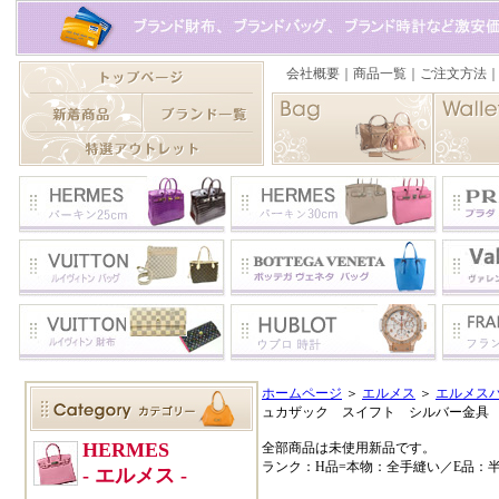
ホームページ
＞
エルメス
＞
エルメスバ
ュカザック スイフト シルバー金具
全部商品は未使用新品です。
ランク：H品=本物：全手縫い／E品：