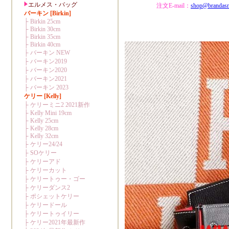
注文E-mail：
shop@brandas