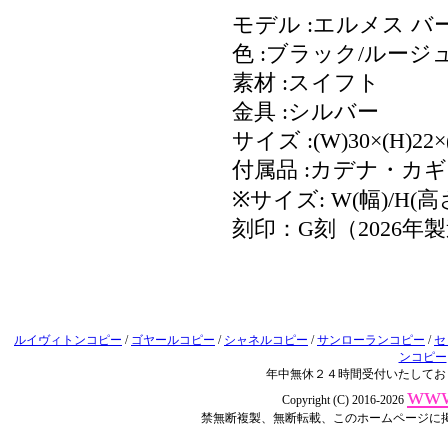
モデル :エルメス バー
色 :ブラック/ルー
素材 :スイフト
金具 :シルバー
サイズ :(W)30×(H)22×
付属品 :カデナ・カ
※サイズ: W(幅)/H(高
刻印：G刻（2026年
ルイヴィトンコピー
/
ゴヤールコピー
/
シャネルコピー
/
サンローランコピー
/
セ
ンコピー
年中無休２４時間受付いたしてお
www
Copyright (C) 2016-2026
禁無断複製、無断転載、このホームページに