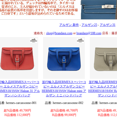
アルザン 新作
-
アルザン25
-
アルザン31
連絡先：
shop@brandasn.com
or
brandasn@188.com
店長：藤
行輸入品HERMESスーパーコ
並行輸入品HERMESスーパーコ
並行輸入品HERME
ー エルメスアルザンコピー
ピー エルメスアルザンコピー
ピー エルメスアル
MES18/19AW Halzan 31 アル
HERMES18/19AW Halzan mini ア
HERMES18/19AW Ha
ザン ハンドバッグ
ルザン ミニ ハンドバッグ
ザン ハンド
番: hermes-carcassonne-001
品番: hermes-carcassonne-002
品番: hermes-carcas
超N品価格:49,700円
超N品価格:48,700円
超N品価格:49,
H品価格:112,000円
H品価格:99,000円
H品価格:112,