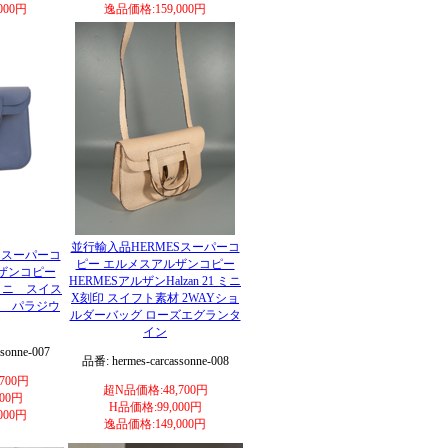
000円
逸品価格:159,000円
並行輸入品HERMESスーパーコ
Sスーパーコ
ピー エルメスアルザンコピー
ザンコピー
HERMESアルザンHalzan 21 ミニ
 ミニ スイス
X刻印 スイフト素材 2WAYショ
 パラジウ
ルダーバッグ ローズエグランタ
イン
sonne-007
品番: hermes-carcassonne-008
700円
超N品価格:48,700円
00円
H品価格:99,000円
000円
逸品価格:149,000円