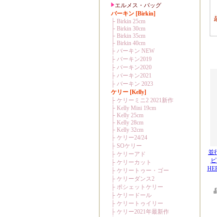
並
ピ
HER
品