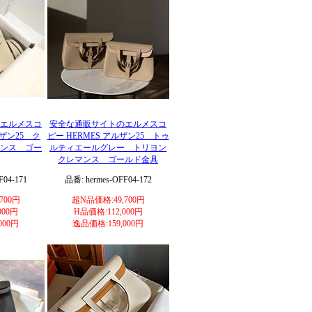
エルメスコ
安全な通販サイトのエルメスコ
ルザン25 ク
ピー HERMES アルザン25 トゥ
ンス ゴー
ルティエールグレー トリヨン
クレマンス ゴールド金具
F04-171
品番: hermes-OFF04-172
700円
超N品価格:49,700円
000円
H品価格:112,000円
000円
逸品価格:159,000円