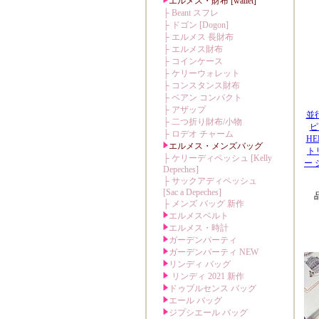
並
ピ
H
ト
ー
品