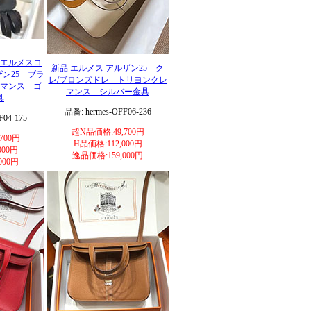
エルメスコ
新品 エルメス アルザン25 ク
ザン25 ブラ
レ/ブロンズドレ トリヨンクレ
マンス ゴ
マンス シルバー金具
具
品番: hermes-OFF06-236
F04-175
超N品価格:49,700円
700円
H品価格:112,000円
000円
逸品価格:159,000円
000円