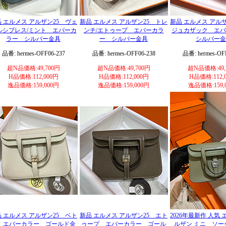
 エルメス アルザン25 ヴェ
新品 エルメス アルザン25 トレ
新品 エルメス アル
ルシプレス/ミント エバーカ
ンチ/エトゥープ エバーカラ
ジュカザック エ
ラー シルバー金具
ー シルバー金具
シルバー金
品番: hermes-OFF06-237
品番: hermes-OFF06-238
品番: hermes-OF
超N品価格:49,700円
超N品価格:49,700円
超N品価格:49,
H品価格:112,000円
H品価格:112,000円
H品価格:112,
逸品価格:159,000円
逸品価格:159,000円
逸品価格:159,
 エルメス アルザン25 ベト
新品 エルメス アルザン25 エト
2026年最新作 人気
 エバーカラー ゴールド金
ゥープ エバーカラー ゴール
ルザン ミニ ソー