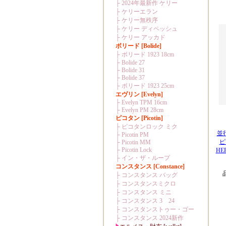
並
ピ
HER
品