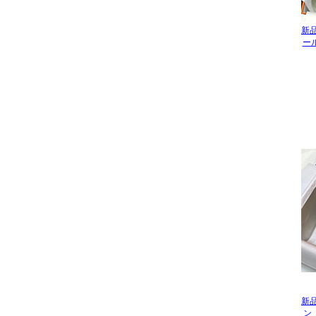
新品
ー
新品
ン