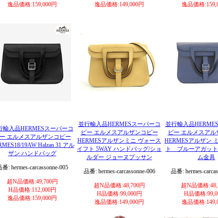
逸品価格:159,000円
逸品価格:149,000円
逸品価格:159,
並行輸入品HERMESスーパーコ
並行輸入品HERME
行輸入品HERMESスーパーコ
ピー エルメスアルザンコピー
ピー エルメスアル
ー エルメスアルザンコピー
HERMESアルザンミニ ヴォース
HERMESアルザン
MES18/19AW Halzan 31 アル
イフト 5WAY ハンドバッグ/ショ
ト ブルーアガット
ザン ハンドバッグ
ルダー ジョーヌプッサン
ム金具
番: hermes-carcassonne-005
品番: hermes-carcassonne-006
品番: hermes-carcas
超N品価格:49,700円
超N品価格:48,700円
超N品価格:48,
H品価格:112,000円
H品価格:99,000円
H品価格:99,0
逸品価格:159,000円
逸品価格:149,000円
逸品価格:149,