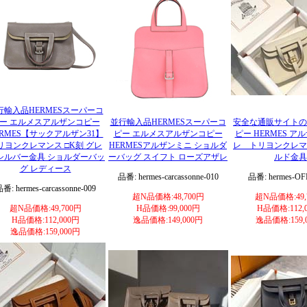
行輸入品HERMESスーパーコ
ー エルメスアルザンコピー
並行輸入品HERMESスーパーコ
安全な通販サイトの
ERMES【サックアルザン31】
ピー エルメスアルザンコピー
ピー HERMES ア
リヨンクレマンス □K刻 グレ
HERMESアルザンミニ ショルダ
レ トリヨンクレマ
 シルバー金具 ショルダーバッ
ーバッグ スイフト ローズアザレ
ルド金具
グ レディース
品番: hermes-carcassonne-010
品番: hermes-OF
番: hermes-carcassonne-009
超N品価格:48,700円
超N品価格:49,
超N品価格:49,700円
H品価格:99,000円
H品価格:112,
H品価格:112,000円
逸品価格:149,000円
逸品価格:159,
逸品価格:159,000円