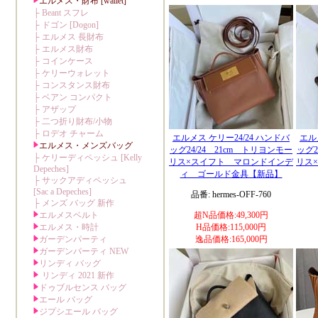
エルメス ケリー24/24 ハンドバ
エル
ッグ24/24 21cm トリヨンモー
ッグ2
リス×スイフト マロンドインデ
リス
ィ ゴールド金具【新品】
品番: hermes-OFF-760
超N品価格:49,300円
H品価格:115,000円
逸品価格:165,000円