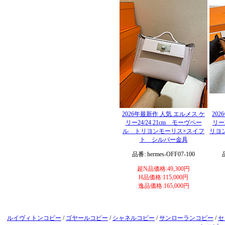
2026年最新作 人気 エルメス ケ
20
リー24/24 21cm モーヴペー
リー
ル トリヨンモーリス×スイフ
リヨ
ト シルバー金具
品番: hermes-OFF07-100
超N品価格:49,300円
H品価格:115,000円
逸品価格:165,000円
ルイヴィトンコピー
/
ゴヤールコピー
/
シャネルコピー
/
サンローランコピー
/
セ