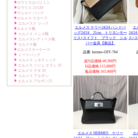
エルメス ケリー24/24 ハンドバ
エ
ッグ24/24 21cm トリヨンモー
24/
リス×スイフト ブラック シル
ス×
バー金具【新品】
品番: hermes-OFF-764
超N品価格:49,300円
H品価格:115,000円
逸品価格:165,000円
エルメス HERMES ケリー
エ