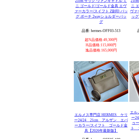
21cm サック ヴァンキャトル ミ
21
ニ ゴールド/ゴールド金具 エヴ
ニ 
ァーカラー/スイフト Z刻印 バッ
ヴァ
グ ポーチ 2wayショルダーバッ
ッグ
グ
品番: hermes-OFF03-513
超N品価格:49,300円
H品価格:115,000円
逸品価格:165,000円
エル
エルメス専門店 HERMES ケリ
ー2
ー24/24 21cm アルザン エバ
ゥー
ーカラー/スイフト ゴールド金
ト 
具【2026年最新版】