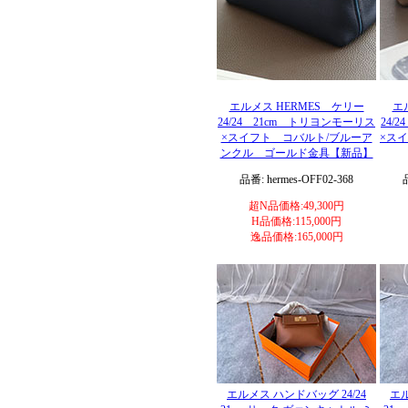
エルメス HERMES ケリー
エ
24/24 21cm トリヨンモーリス
24/
×スイフト コバルト/ブルーア
×ス
ンクル ゴールド金具【新品】
品番: hermes-OFF02-368
超N品価格:49,300円
H品価格:115,000円
逸品価格:165,000円
エルメス ハンドバッグ 24/24
エル