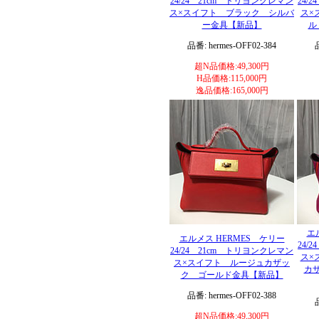
24/24 21cm トリヨンクレマン
24/
ス×スイフト ブラック シルバ
ス×
ー金具【新品】
ル
品番: hermes-OFF02-384
超N品価格:49,300円
H品価格:115,000円
逸品価格:165,000円
エ
エルメス HERMES ケリー
24/
24/24 21cm トリヨンクレマン
ス×
ス×スイフト ルージュカザッ
カ
ク ゴールド金具【新品】
品番: hermes-OFF02-388
超N品価格:49,300円