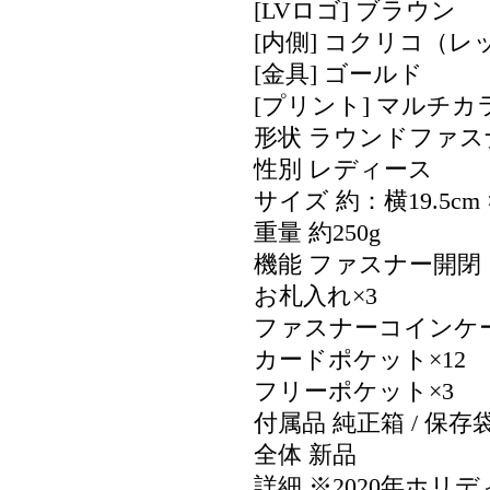
[LVロゴ] ブラウン
[内側] コクリコ（レ
[金具] ゴールド
[プリント] マルチカ
形状 ラウンドファス
性別 レディース
サイズ 約：横19.5cm 
重量 約250g
機能 ファスナー開閉
お札入れ×3
ファスナーコインケー
カードポケット×12
フリーポケット×3
付属品 純正箱 / 保存
全体 新品
詳細 ※2020年ホリ