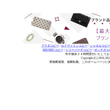
プラダコピー
/
ルイヴィトンコピー
/
シャネルコピ
MIUMIUコピー
/
トリーバーチコピー
/
ボッテガコ
年中無休２４時間受付いたしてお
Copyright (C) 2016-20
禁無断複製、無断転載、このホームページに