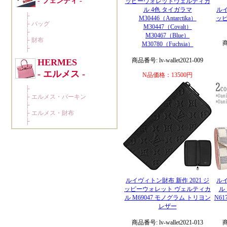
ッピーウォレットヴェルティカ
ル 4色 タイガラマ
ルイ
M30446（Antarctika）
ッピ
M30447（Covalt）
M30467（Blue）
商
M30780（Fuchsia）
商品番号: lv-wallet2021-009
N品価格：13500円
ルイヴィトン財布 新作 2021 ジ
ルイ
ッピーウォレット ヴェルティカ
ル
ル M69047 モノグラム トリヨン
N6
レザー
商品番号: lv-wallet2021-013
商