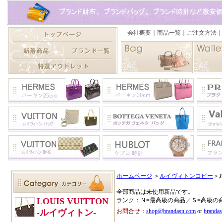
ホームページ
＞
ルイヴィトンコピー
＞
全部商品は未使用新品です。
ランク：Ｎ=最高級の商品／Ｓ=高級の
お問合せ：
shop@brandasn.com
or
branda