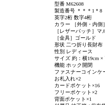
型番 M62608
製造番号 ＊＊＊1＊8 
英字2桁 数字4桁
カラー ［外側・内
［レザーパッチ］マ
［金具］ゴールド
形状 二つ折り長財布
性別 レディース
サイズ 約：横19cm × 
機能 ホック開閉
ファスナーコインケー
お札入れ×2
カードポケット×16
フリーポケット×2
背面ポケット×1