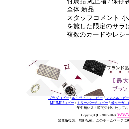
付属品 純正箱 / 保存
全体 新品
スタッフコメント 
を施した限定のサラ
複数のカードやレシ
プラダコピー
/
ルイヴィトンコピー
/
シャネルコピ
MIUMIUコピー
/
トリーバーチコピー
/
ボッテガコ
年中無休２４時間受付いたしてお
www
Copyright (C) 2016-2024
禁無断複製、無断転載、このホームページに