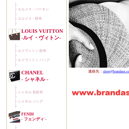
連絡先：
shop@brandasn.c