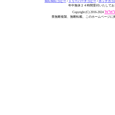
MIUMIUコピー
/
トリーバーチコピー
/
ボッテガコ
年中無休２４時間受付いたしてお
www
Copyright (C) 2016-2024
禁無断複製、無断転載、このホームページに