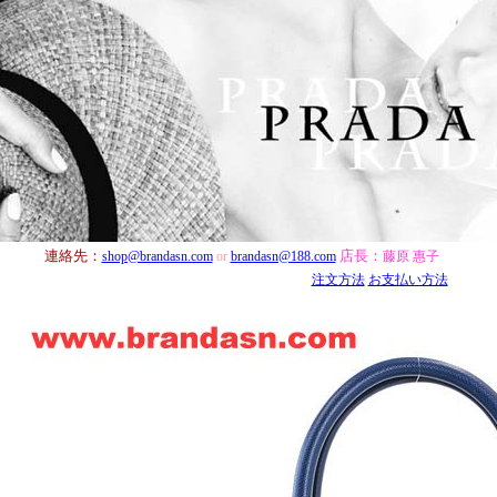
連絡先：
店長：
shop@brandasn.com
or
brandasn@188.com
藤原 惠子
注文方法
お支払い方法