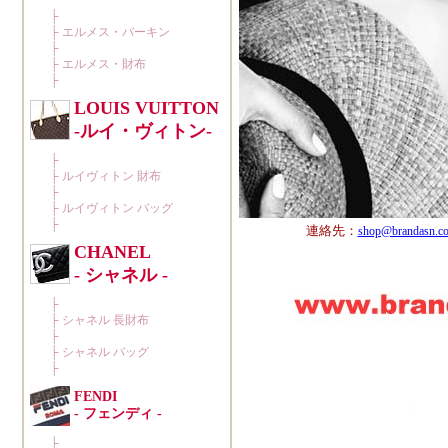
連絡先：
shop@brandasn.c