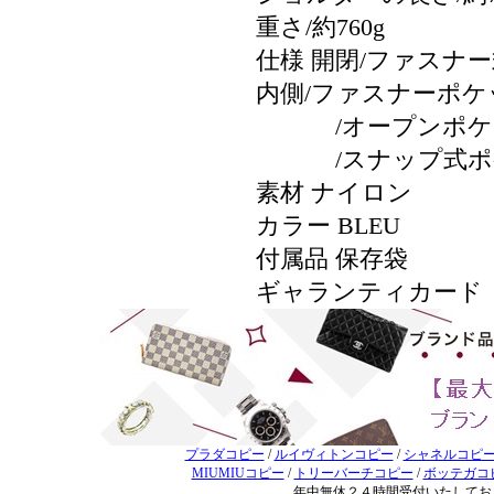
重さ/約760g
仕様 開閉/ファスナー
内側/ファスナーポケ
/オープンポケッ
/スナップ式ポケ
素材 ナイロン
カラー BLEU
付属品 保存袋
ギャランティカード
プラダコピー
/
ルイヴィトンコピー
/
シャネルコピ
MIUMIUコピー
/
トリーバーチコピー
/
ボッテガコ
年中無休２４時間受付いたしてお