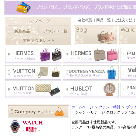
ホームページ
＞
ブランド時計
＞
ブラ
ーシャン ヘリテージ クロノグラフ / Ref.A
全部商品は未使用新品です。
ランク：Ｎ=最高級の商品／Ｓ=高級の