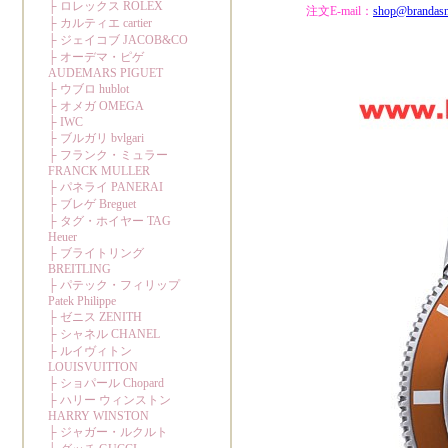
注文E-mail：
shop@brandas