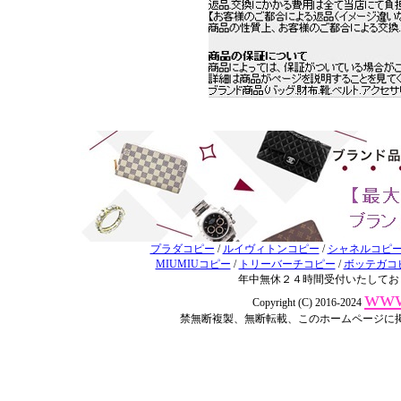
プラダコピー
/
ルイヴィトンコピー
/
シャネルコピ
MIUMIUコピー
/
トリーバーチコピー
/
ボッテガコ
年中無休２４時間受付いたしてお
www
Copyright (C) 2016-2024
禁無断複製、無断転載、このホームページに