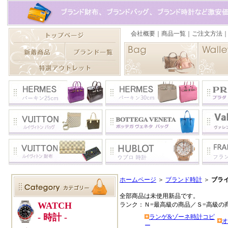
ホームページ
＞
ブランド時計
＞
ブラ
全部商品は未使用新品です。
ランク：Ｎ=最高級の商品／Ｓ=高級の
ランゲ&ゾーネ時計コピ
オ
ー