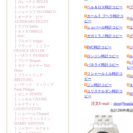
ベル＆ロス時計コピー
ブ
カール F. ブヘラ時計コ
カ
ピー
ショパール時計コピー
エ
ガガミラノ時計コピー
グ
IWC時計コピー
ジ
ロンジン時計コピー
ル
パ
パネライ時計コピー
ピ
リシャールミル時計コ
ロ
ピー
ジン時計コピー
タ
ユリスナルダン時計コ
ゼ
ピー
注文E-mail：
shop@branda
合計290件商