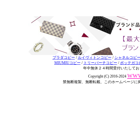
プラダコピー
/
ルイヴィトンコピー
/
シャネルコピ
MIUMIUコピー
/
トリーバーチコピー
/
ボッテガコ
年中無休２４時間受付いたしてお
www
Copyright (C) 2016-2024
禁無断複製、無断転載、このホームページに