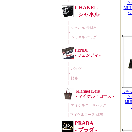
ク
MUL
ベ
フラ
ク
MU