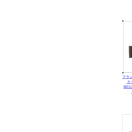
フラ
ク
MUL