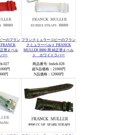
ピーのフラン
フランクミュラーコピーのフラン
FRANCK
クミュラーベルト FRANCK
用 純正替えベル
MULLER 8880 用 純正替えベル
ラバー
ト ホワイトラバー
t-027
商品番号: fmbelt-028
000円
超N品価格：21000円
00円
N品価格：12000円