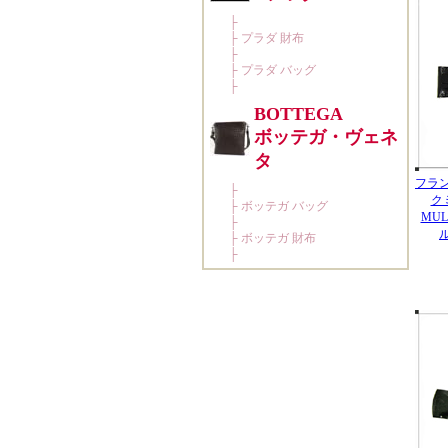
フラ
ク
MUL