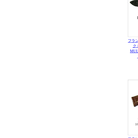
フラ
ク
MUL