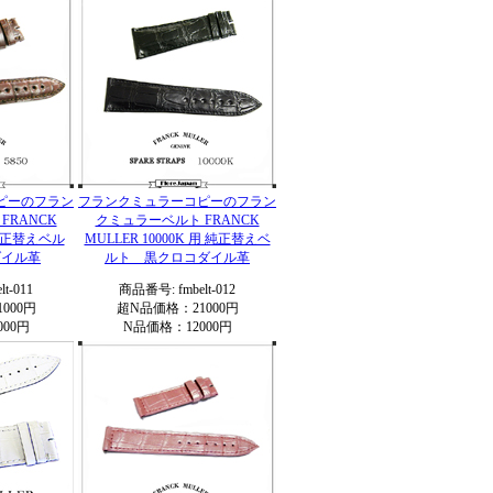
ピーのフラン
フランクミュラーコピーのフラン
FRANCK
クミュラーベルト FRANCK
 純正替えベル
MULLER 10000K 用 純正替えベ
ダイル革
ルト 黒クロコダイル革
t-011
商品番号: fmbelt-012
000円
超N品価格：21000円
00円
N品価格：12000円