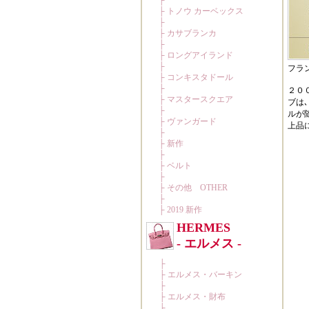
フラン
２０
ブは
ルが
上品