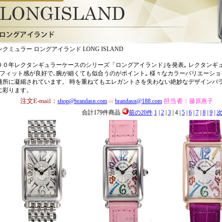
クミュラー ロングアイランド LONG ISLAND
００年レクタンギュラーケースのシリーズ「ロングアイランド｣を発表｡ レクタンギ
､フィット感が良好で､腕が細くても似合うのがポイント｡ 様々なカラーバリエーシ
随所に凝縮されています。 時を重ねてもエレガントさを失わない絶妙なデザインバ
に彩ります。
注文E-mail：
担当者：
shop@brandasn.com
or
brandasn@188.com
藤原惠子
合計179件商品
前の20件
1
|
2
|
3
| 4 |
5
|
6
|
7
|
8
|
9
|
次