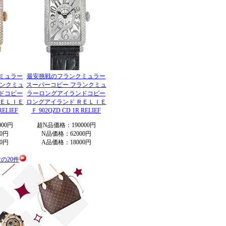
ミュラー
最安挑戦のフランクミュラー
ランクミュ
スーパーコピー フランクミュ
ドコピー
ラーロングアイランドコピー
ＲＥＬＩＥ
ロングアイランド ＲＥＬＩＥ
RELIEF
Ｆ 902QZD CD 1R RELIEF
00円
超N品価格：190000円
0円
N品価格：62000円
0円
A品価格：18000円
の20件