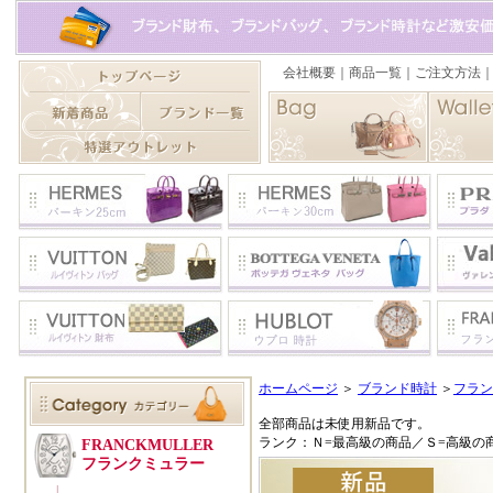
ホームページ
＞
ブランド時計
＞
フラン
全部商品は未使用新品です。
ランク：Ｎ=最高級の商品／Ｓ=高級の