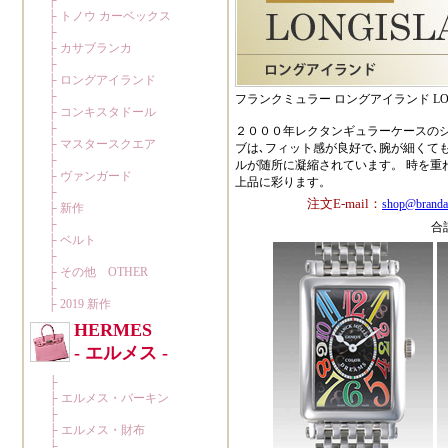
フランクミュラー ロングアイランド LONG
２０００年レクタンギュラーケースのシ
ブは､フィット感が良好で､腕が細くて
ルが随所に凝縮されています。 時を重
上品に彩ります。
注文E-mail：
shop@branda
合