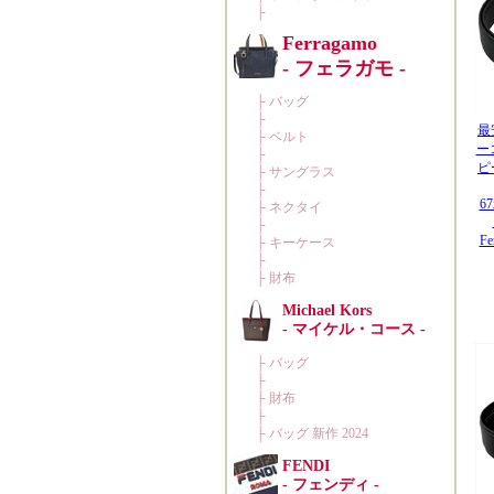
最
ー
ピ
67
F