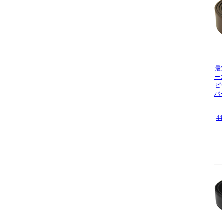
最
ー
ピ
バ
4