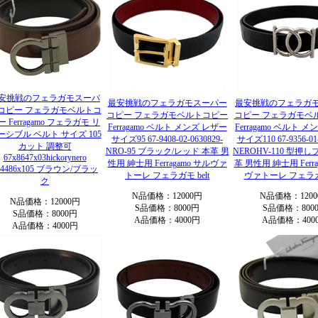
安挑戦のフェラガモスーパ
最安挑戦のフェラガモスーパー
最安挑戦のフェラガ
コピー フェラガモベルトコ
コピー フェラガモベルトコピー
コピー フェラガモベ
ー Ferragamo フェラガモ リ
Ferragamo ベルト メンズ レザー
Ferragamo ベルト 
ーシブル ベルト サイズ 105
サイズ95 67-9408-02-0630829-
サイズ110 67-9356-01-
カット 調整可
NRO-95 ブラック/レッド 本革 男
NEROHV-110 型押
67x8647x03hickorynero
性用 紳士用 Ferragamo サルヴァ
革 男性用 紳士用 Ferra
44486x105 ブラウン/ブラッ
トーレ フェラガモ belt
ヴァトーレ フェラガモ
ク
N品価格：12000円
N品価格：1200
N品価格：12000円
S品価格：8000円
S品価格：800
S品価格：8000円
A品価格：4000円
A品価格：400
A品価格：4000円