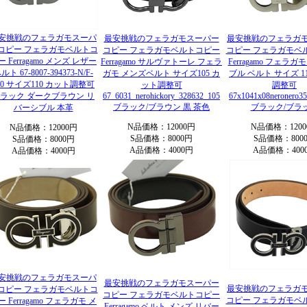
安挑戦のフェラガモスーパ
最安挑戦のフェラガモスーパー
最安挑戦のフェラガ
コピー フェラガモベルトコ
コピー フェラガモベルトコピー
コピー フェラガモベ
ー Ferragamo メンズ レザー
Ferragamo サルヴァトーレ フェラ
Ferragamo フェラガ
ルト 67-8007-394373-N/F-
ガモ メンズベルト サイズ105 カ
ブル ベルト サイズ 1
10 サイズ110 カット調整可
ット調整可
調整可
ラック ダークブラウン リ
67_6031_nerohickory_328632_105
67x1041x08neronero3
ブラック/ブラウン 黒 茶色
ブラック/ブラ
バーシブル 本革
N品価格：12000円
N品価格：1200
N品価格：12000円
S品価格：8000円
S品価格：800
S品価格：8000円
A品価格：4000円
A品価格：400
A品価格：4000円
安挑戦のフェラガモスーパ
最安挑戦のフェラガモスーパー
最安挑戦のフェラガ
コピー フェラガモベルトコ
コピー フェラガモベルトコピー
コピー フェラガモベ
ー Ferragamo フェラガモ メ
Ferragamo ベルト メンズ リバー