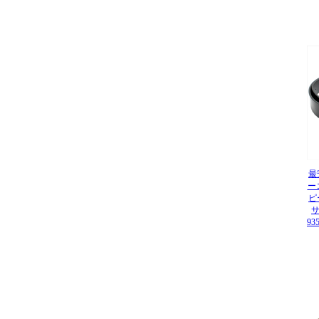
最
ー
ピ
サ
93