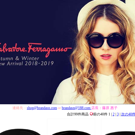
連絡先：
shop@brandasn.com
or
brandasn@188.com
店長：
藤原 惠子
合計99件商品
前の40件 1 |
2
|
3
|
次の40