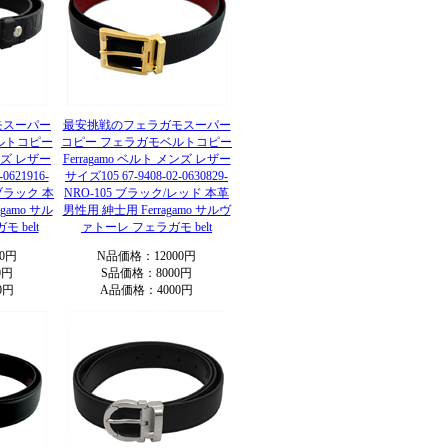
モスーパー
最安挑戦のフェラガモスーパー
ルトコピー
コピー フェラガモベルトコピー
メンズ レザー
Ferragamo ベルト メンズ レザー
0621916-
サイズ105 67-9408-02-0630829-
しブラック 本
NRO-105 ブラック/レッド 本革
gamo サル
男性用 紳士用 Ferragamo サルヴ
 belt
ァトーレ フェラガモ belt
0円
N品価格：12000円
0円
S品価格：8000円
0円
A品価格：4000円