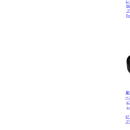
レザ
0
ブ
F
最
ー
ピ
レ
67
ブ