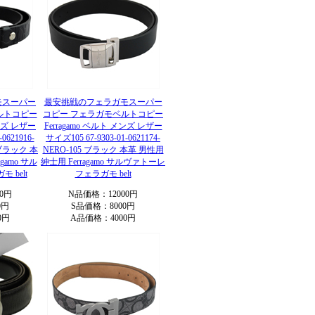
モスーパー
最安挑戦のフェラガモスーパー
ルトコピー
コピー フェラガモベルトコピー
メンズ レザー
Ferragamo ベルト メンズ レザー
0621916-
サイズ105 67-9303-01-0621174-
しブラック 本
NERO-105 ブラック 本革 男性用
gamo サル
紳士用 Ferragamo サルヴァトーレ
 belt
フェラガモ belt
0円
N品価格：12000円
0円
S品価格：8000円
0円
A品価格：4000円