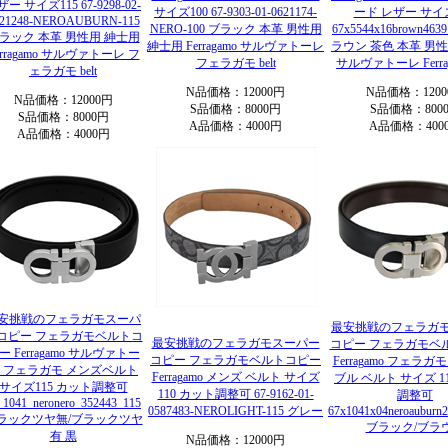
ー サイズ115 67-9298-02-
サイズ100 67-9303-01-0621174-
ード レザー サイズ
621248-NEROAUBURN-115
NERO-100 ブラック 本革 男性用
67x5544x16brown463
ラック 本革 男性用 紳士用
紳士用 Ferragamo サルヴァトーレ
ラウン 茶色 本革 男
erragamo サルヴァトーレ フ
フェラガモ belt
サルヴァトーレ Ferraga
ェラガモ belt
N品価格：12000円
N品価格：1200
N品価格：12000円
S品価格：8000円
S品価格：800
S品価格：8000円
A品価格：4000円
A品価格：400
A品価格：4000円
安挑戦のフェラガモスーパ
最安挑戦のフェラガ
コピー フェラガモベルトコ
最安挑戦のフェラガモスーパー
コピー フェラガモベ
ー Ferragamo サルヴァトー
コピー フェラガモベルトコピー
Ferragamo フェラガ
 フェラガモ メンズベルト
Ferragamo メンズ ベルト サイズ
ブル ベルト サイズ 1
サイズ115 カット調整可
110 カット調整可 67-9162-01-
調整可
_1041_neronero_352443_115
0587483-NEROLIGHT-115 グレー
67x1041x04neroauburn
ラックツヤ無/ブラックツヤ
ブラック/ブラ
有 黒
N品価格：12000円