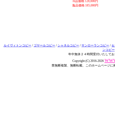
H品価格:128,000円
逸品価格:185,000円
ルイヴィトンコピー
/
ゴヤールコピー
/
シャネルコピー
/
サンローランコピー
/
セ
ンコピー
年中無休２４時間受付いたしてお
www
Copyright (C) 2016-2026
禁無断複製、無断転載、このホームページに