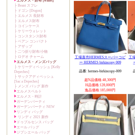
工場直売HERMESスーパーコピ
工場
ー HERMES birkincopy 009
ー
品番: hermes-birkincopy-009
品
超N品価格:48,300円
H品価格:128,000円
逸品価格:185,000円