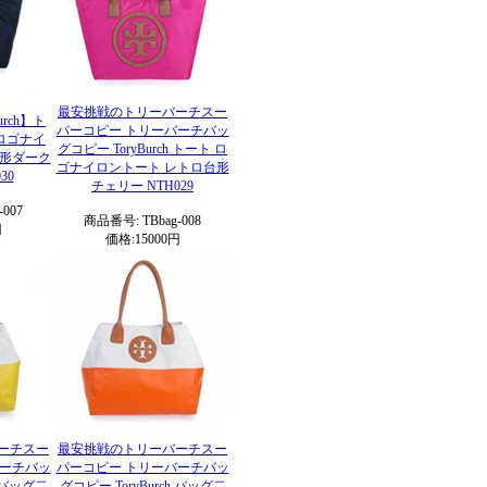
最安挑戦のトリーバーチスー
urch】ト
パーコピー トリーバーチバッ
ロゴナイ
グコピー ToryBurch トート ロ
台形ダーク
ゴナイロントート レトロ台形
30
チェリー NTH029
007
商品番号: TBbag-008
円
価格:15000円
ーチスー
最安挑戦のトリーバーチスー
バーチバッ
パーコピー トリーバーチバッ
h バッグ二
グコピー ToryBurch バッグ二