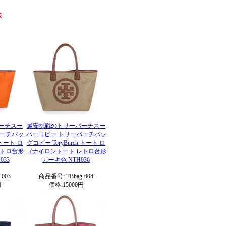
ーチスー
最安挑戦のトリーバーチスー
バーチバッ
パーコピー トリーバーチバッ
 トート ロ
グコピー ToryBurch トート ロ
レトロ台形
ゴナイロントート レトロ台形
33
カーキ色 NTH036
003
商品番号: TBbag-004
円
価格:15000円