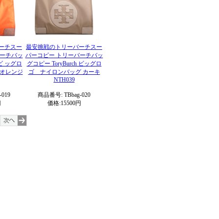
ーチスー
最安挑戦のトリーバーチスー
バーチバッ
パーコピー トリーバーチバッ
 ビ ッグロ
グコピー ToryBurch ビッグロ
 オレンジ
ゴ ナイロンバッグ カーキ
NTH039
019
商品番号: TBbag-020
円
価格:15500円