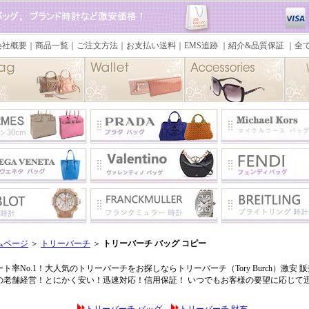
ムページ
＞
トリーバーチ
＞
トリーバーチ バッグ コピー
ト率No.1！大人気のトリーバーチをお探しならトリーバーチ（Tory Burch）激安 販売店の
の老舗経営！とにかく安い！迅速対応！信用保証！ いつでもお客様の要望に応じて