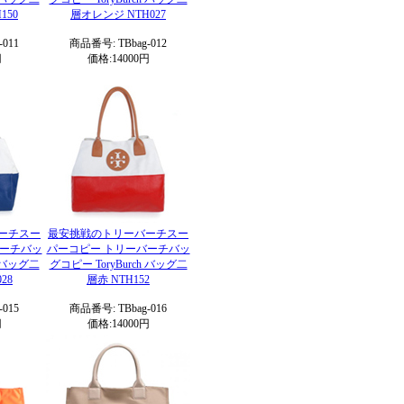
150
層オレンジ NTH027
011
商品番号: TBbag-012
円
価格:14000円
ーチスー
最安挑戦のトリーバーチスー
バーチバッ
パーコピー トリーバーチバッ
h バッグ二
グコピー ToryBurch バッグ二
28
層赤 NTH152
015
商品番号: TBbag-016
円
価格:14000円