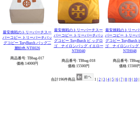
最安挑戦のトリーバーチスー
最安挑戦のトリーバ
最安挑戦のトリーバーチスー
パーコピー トリーバーチバッ
パーコピー トリー
パーコピー トリーバーチバッ
グコピー ToryBurch ビ ッグロ
グコピー ToryBurch
グコピー ToryBurch バッグ二
ゴ ナイロンバッグ イエロー
ゴ ナイロンバッグ
層飴色 NTH026
NTH040
NTH048
商品番号: TBbag-017
商品番号: TBbag-018
商品番号: TBbag-
価格:14000円
価格:15500円
価格:15500
合計196件商品
1 |
2
|
3
|
4
|
5
|
6
|
7
|
8
|
9
|
10
|