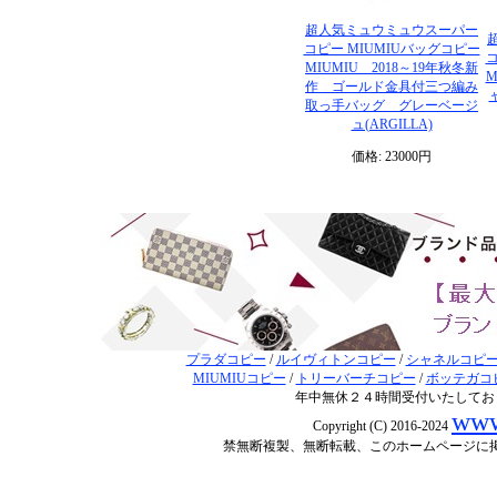
超人気ミュウミュウスーパー
コピー MIUMIUバッグコピー
コ
MIUMIU 2018～19年秋冬新
M
作 ゴールド金具付三つ編み
取っ手バッグ グレーベージ
ュ(ARGILLA)
価格: 23000円
プラダコピー
/
ルイヴィトンコピー
/
シャネルコピ
MIUMIUコピー
/
トリーバーチコピー
/
ボッテガコ
年中無休２４時間受付いたしてお
www
Copyright (C) 2016-2024
禁無断複製、無断転載、このホームページに