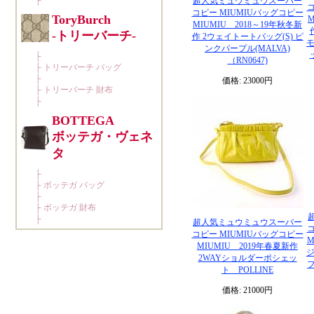
超人気ミュウミュウスーパー
コ
コピー MIUMIUバッグコピー
M
MIUMIU 2018～19年秋冬新
作 2ウェイトートバッグ(S) ピ
モ
ンクパープル(MALVA)
（RN0647)
価格: 23000円
超人気ミュウミュウスーパー
コ
コピー MIUMIUバッグコピー
M
MIUMIU 2019年春夏新作
2WAYショルダーポシェッ
フ
ト POLLINE
価格: 21000円