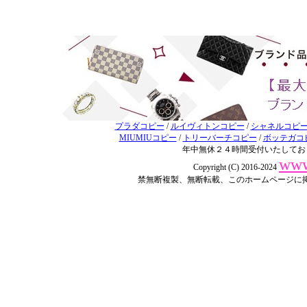
プラダコピー
/
ルイヴィトンコピー
/
シャネルコピ
MIUMIUコピー
/
トリーバーチコピー
/
ボッテガコ
年中無休２４時間受付いたしてお
www
Copyright (C) 2016-2024
禁無断複製、無断転載、このホームページに