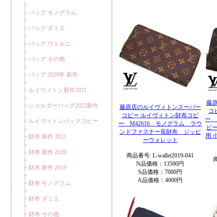
藤
藤原店のルイヴィトンスーパー
コ
コピー ルイヴィトン財布コピ
ー 
ー M42616 モノグラム ラウ
ピ
ンドファスナー長財布 ジッピ
用 
ーウォレット
商品番号: L-wallet2019-041
商
N品価格：13500円
S品価格：7000円
A品価格：4000円