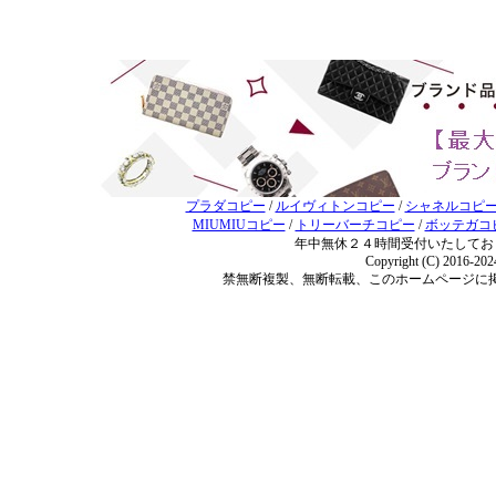
プラダコピー
/
ルイヴィトンコピー
/
シャネルコピ
MIUMIUコピー
/
トリーバーチコピー
/
ボッテガコ
年中無休２４時間受付いたしてお
Copyright (C) 2016-20
禁無断複製、無断転載、このホームページに