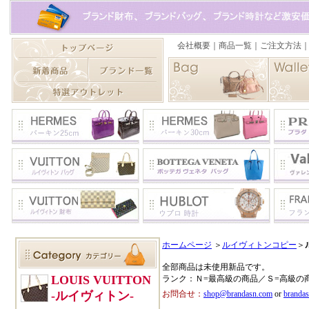
ホームページ
＞
ルイヴィトンコピー
＞
全部商品は未使用新品です。
ランク：Ｎ=最高級の商品／Ｓ=高級の
お問合せ：
shop@brandasn.com
or
branda