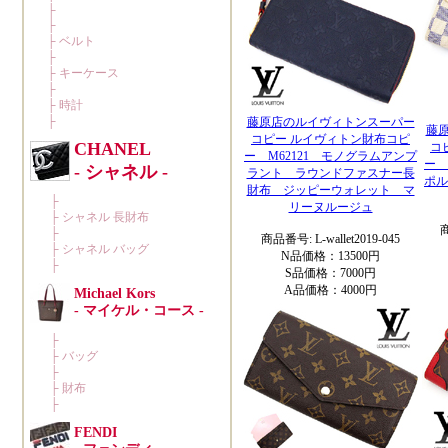
藤原店のルイヴィトンスーパー
藤
コピー ルイヴィトン財布コピ
コ
ー M62121 モノグラムアンプ
ー 
ラント ラウンドファスナー長
ポル
財布 ジッピーウォレット マ
リーヌルージュ
商
商品番号: L-wallet2019-045
N品価格：13500円
S品価格：7000円
A品価格：4000円