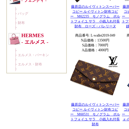
藤原店のルイヴィトンスーパー
藤
コピー ルイヴィトン財布コピ
コ
ー M62235 モノグラム ポル
ー 
トフォイユ サラ 小銭入れ付長
トフ
財布 ローズ・バレリーヌ
商品番号: L-wallet2019-049
商
N品価格：13500円
S品価格：7000円
A品価格：4000円
藤原店のルイヴィトンスーパー
藤
コピー ルイヴィトン財布コピ
コ
ー M60531 モノグラム ポル
ー 
トフォイユ サラ 小銭入れ付長
ォ
財布