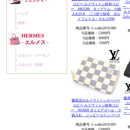
コ
コピー ルイヴィトン財布コピ
ー 
ー M62288 モノグラム 小銭
ル
入れ付き 二つ折り財布 ポル
入れ
トフォイユ・マルコNM
商品番号: L-wallet2019-089
商
N品価格：12000円
S品価格：6000円
A品価格：3500円
藤
藤原店のルイヴィトンスーパー
コ
コピー ルイヴィトン財布コピ
ー
ー N63069 ダミエアズール 小
ー
銭入れ ジッピーコインパース
商品番号: L-wallet2019-093
商
N品価格：12000円