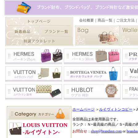
ホームページ
＞
ルイヴィトンコピー
＞
全部商品は未使用新品です。
ランク：Ｎ=最高級の商品／Ｓ=高級の
お問合せ：
shop@brandasn.com
or
branda