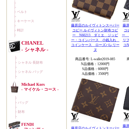
藤原店のルイヴィトンスーパー
藤
コピー ルイヴィトン財布コピ
コ
ー N60213 ダミエ ジッピ
ー 
ー・コインパース 小銭入れ
リ
コインケース ローズバレリー
コ
ヌ
商品番号: L-wallet2019-085
商
N品価格：12000円
S品価格：6000円
A品価格：3500円
藤
藤原店のルイヴィトンスーパー