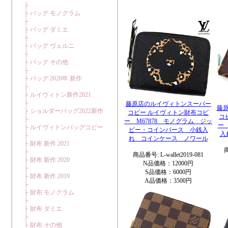
藤原店のルイヴィトンスーパー
藤
コピー ルイヴィトン財布コピ
コ
ー M67878 モノグラム ジッ
ー 
ピー・コインパース 小銭入
入
れ コインケース ノワール
商
商品番号: L-wallet2019-081
N品価格：12000円
S品価格：6000円
A品価格：3500円