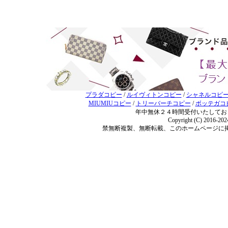
プラダコピー
/
ルイヴィトンコピー
/
シャネルコピ
MIUMIUコピー
/
トリーバーチコピー
/
ボッテガコ
年中無休２４時間受付いたしてお
Copyright (C) 2016-20
禁無断複製、無断転載、このホームページに