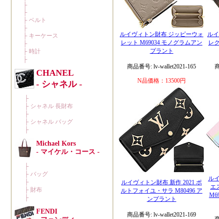
ルイヴィトン財布 ジッピーウォ
ルイ
レット M69034 モノグラムアン
レク
プラント
商品番号: lv-wallet2021-165
商
N品価格：13500円
ルイ
ルイヴィトン財布 新作 2021 ポ
エ
ルトフォイユ・サラ M80496 ア
M6
ンプラント
商品番号: lv-wallet2021-169