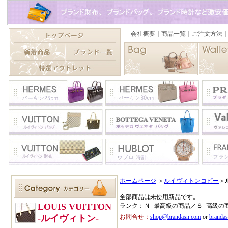
ホームページ
＞
ルイヴィトンコピー
＞
全部商品は未使用新品です。
ランク：Ｎ=最高級の商品／Ｓ=高級の
お問合せ：
shop@brandasn.com
or
branda