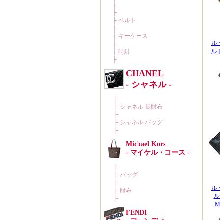
ル
ルト
ル
ル
M