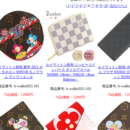
|
1
|
2
|
3
|
4
|
5
| 6 |
7
|
8
|
9
|
10
|
次のページ
ルイヴィトン財布 ジッピーコイ
イヴィトン財布 新作 2021 ポ
ルイヴィトン財布 
ンパース ダミエアズール
モネロン M69749 モノグラ
ユ ブラザ N63010
N63069（Beige）N60229（Rose
ム ヴィヴィエンヌ
ィニ N630
Ballerine）
商品番号: lv-wallet2021-101
商品番号: lv-wallet
商品番号: lv-wallet2021-102
N品価格：12000円
N品価格：135
N品価格：12000円