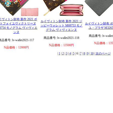
イヴィトン財布 新作 2021 ポ
ルイヴィトン財布 新作 2021 ジ
トフォイユヴィクトリーヌ
ルイヴィトン財布 
ッピーウォレット M69753 モノ
9754 モノグラム ヴィヴィエ
ユ・ブラザ M326
グラム ヴィヴィエンヌ
ンヌ
商品番号: lv-wallet
商品番号: lv-wallet2021-118
商品番号: lv-wallet2021-117
N品価格：135
N品価格：13500円
N品価格：12000円
|
1
|
2
|
3
|
4
|
5
| 6 |
7
|
8
|
9
|
10
|
次のページ