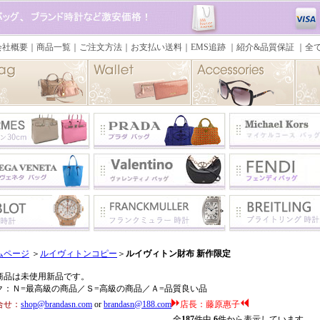
ムページ
＞
ルイヴィトンコピー
＞
ルイヴィトン財布 新作限定
商品は未使用新品です。
ク：Ｎ=最高級の商品／Ｓ=高級の商品／Ａ=品質良い品
合せ：
shop@brandasn.com
or
brandasn@188.com
店長：藤原惠子
全
187
件中
6
件から表示しています