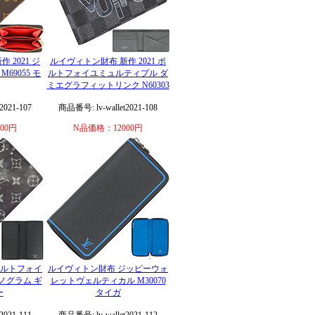
 2021 ジ
ルイヴィトン財布 新作 2021 ポ
69055 モ
ルトフォイユミュルティプル ダ
ミエグラフィットリンク N60303
2021-107
商品番号: lv-wallet2021-108
00円
N品価格：12000円
ポルトフォイ
ルイヴィトン財布 ジッピーウォ
モノグラム ギ
レットヴェルティカル M30070
ー
タイガ