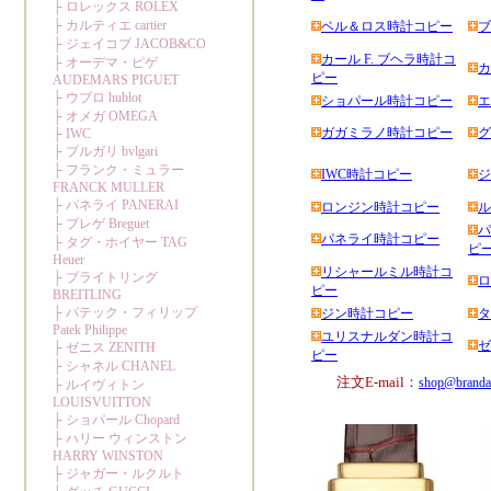
ベル＆ロス時計コピー
ブ
カール F. ブヘラ時計コ
カ
ピー
ショパール時計コピー
エ
ガガミラノ時計コピー
グ
IWC時計コピー
ジ
ロンジン時計コピー
ル
パ
パネライ時計コピー
ピ
リシャールミル時計コ
ロ
ピー
ジン時計コピー
タ
ユリスナルダン時計コ
ゼ
ピー
注文E-mail：
shop@branda