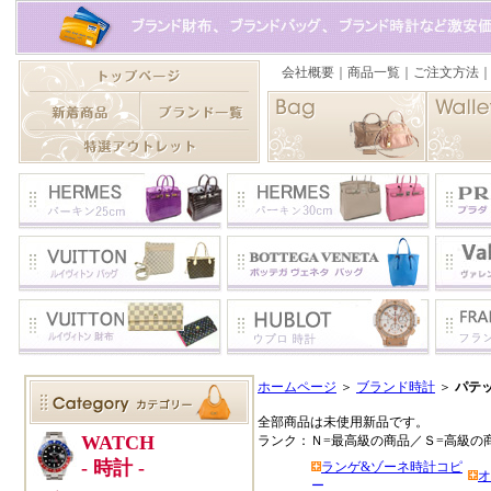
ホームページ
＞
ブランド時計
＞
パテ
全部商品は未使用新品です。
ランク：Ｎ=最高級の商品／Ｓ=高級の
ランゲ&ゾーネ時計コピ
オ
ー