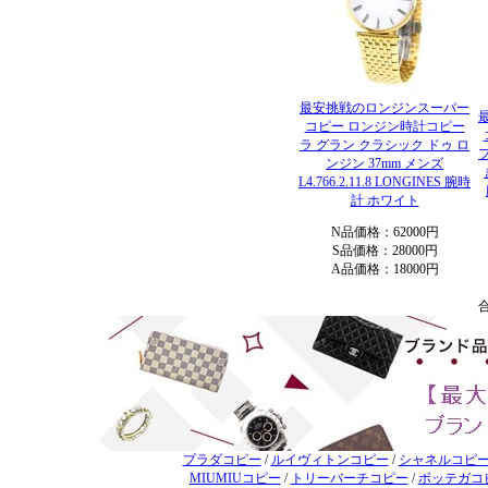
最安挑戦のロンジンスーパー
コピー ロンジン時計コピー
ラ グラン クラシック ドゥ ロ
ンジン 37mm メンズ
L4.766.2.11.8 LONGINES 腕時
計 ホワイト
N品価格：62000円
S品価格：28000円
A品価格：18000円
プラダコピー
/
ルイヴィトンコピー
/
シャネルコピ
MIUMIUコピー
/
トリーバーチコピー
/
ボッテガコ