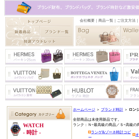
ホームページ
＞
ブランド時計
＞
ロン
全部商品は未使用新品です。
ランク：Ｎ=最高級の商品／Ｓ=高級の
ランゲ&ゾーネ時計コピ
オ
ー