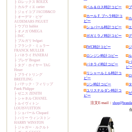
ベル＆ロス時計コピー
ブ
カール F. ブヘラ時計コ
カ
ピー
ショパール時計コピー
エ
ガガミラノ時計コピー
グ
IWC時計コピー
ジ
ロンジン時計コピー
ル
パ
パネライ時計コピー
ピ
リシャールミル時計コ
ロ
ピー
ジン時計コピー
タ
ユリスナルダン時計コ
ゼ
ピー
注文E-mail：
shop@branda
合