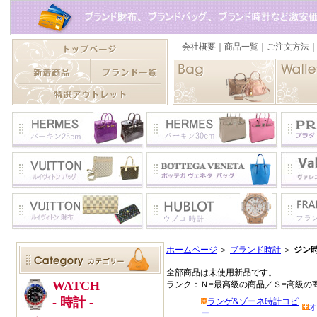
ホームページ
＞
ブランド時計
＞
ジン
全部商品は未使用新品です。
ランク：Ｎ=最高級の商品／Ｓ=高級の
ランゲ&ゾーネ時計コピ
オ
ー