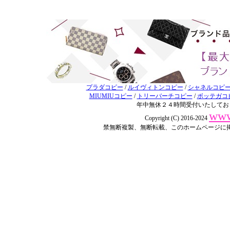
プラダコピー
/
ルイヴィトンコピー
/
シャネルコピ
MIUMIUコピー
/
トリーバーチコピー
/
ボッテガコ
年中無休２４時間受付いたしてお
www
Copyright (C) 2016-2024
禁無断複製、無断転載、このホームページに