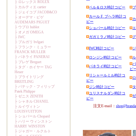
ベル＆ロス時計コピー
ブ
カール F. ブヘラ時計コ
カ
ピー
ショパール時計コピー
エ
ガガミラノ時計コピー
グ
IWC時計コピー
ジ
ロンジン時計コピー
ル
パ
パネライ時計コピー
ピ
リシャールミル時計コ
ロ
ピー
ジン時計コピー
タ
ユリスナルダン時計コ
ゼ
ピー
注文E-mail：
shop@branda