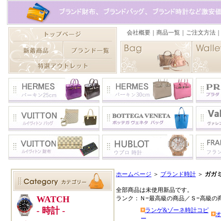
ホームページ
＞
ブランド時計
＞
ガガ
全部商品は未使用新品です。
ランク：Ｎ=最高級の商品／Ｓ=高級の
ランゲ&ゾーネ時計コピ
ー