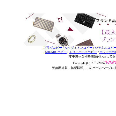
プラダコピー
/
ルイヴィトンコピー
/
シャネルコピ
MIUMIUコピー
/
トリーバーチコピー
/
ボッテガコ
年中無休２４時間受付いたしてお
www
Copyright (C) 2016-2024
禁無断複製、無断転載、このホームページに