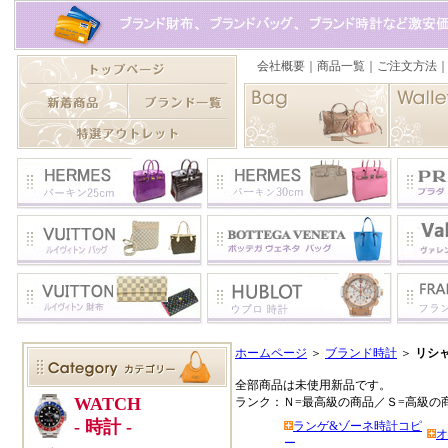
ホームページ
＞
ブランド時計
＞
リシ
全部商品は未使用新品です。
ランク：Ｎ=最高級の商品／Ｓ=高級の
ランゲ&ゾーネ時計コピ
オ
ー