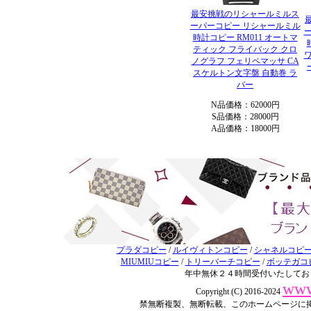
最安挑戦のリシャールミルス
ーパーコピー リシャールミル
時計コピー RM011 オートマ
ティック フライバック クロ
ワ
ノグラフ フェリペマッサ CA
スケルトン文字盤 自動巻 ラ
バー
N品価格：62000円
S品価格：28000円
A品価格：18000円
プラダコピー
/
ルイヴィトンコピー
/
シャネルコピ
MIUMIUコピー
/
トリーバーチコピー
/
ボッテガコ
年中無休２４時間受付いたしてお
www
Copyright (C) 2016-2024
禁無断複製、無断転載、このホームページに