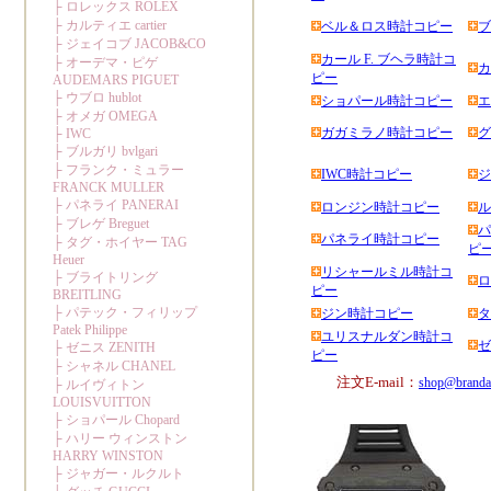
ベル＆ロス時計コピー
ブ
カール F. ブヘラ時計コ
カ
ピー
ショパール時計コピー
エ
ガガミラノ時計コピー
グ
IWC時計コピー
ジ
ロンジン時計コピー
ル
パ
パネライ時計コピー
ピ
リシャールミル時計コ
ロ
ピー
ジン時計コピー
タ
ユリスナルダン時計コ
ゼ
ピー
注文E-mail：
shop@branda