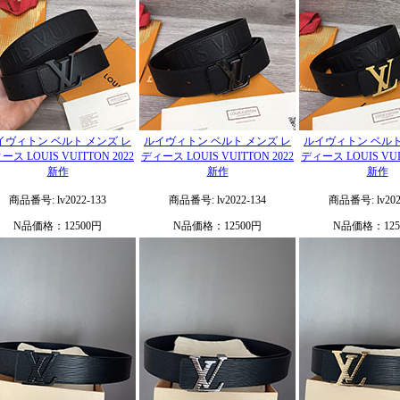
イヴィトン ベルト メンズ レ
ルイヴィトン ベルト メンズ レ
ルイヴィトン ベルト
ース LOUIS VUITTON 2022
ディース LOUIS VUITTON 2022
ディース LOUIS VUI
新作
新作
新作
商品番号: lv2022-133
商品番号: lv2022-134
商品番号: lv202
N品価格：12500円
N品価格：12500円
N品価格：125