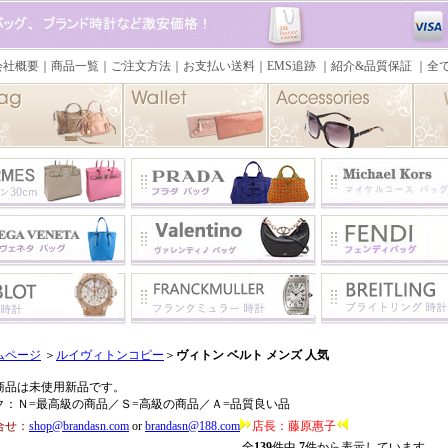
ムページ
＞
ルイヴィトンコピー
＞
ヴィトン ベルト メンズ 人気
商品は未使用新品です。
ク：Ｎ=最高級の商品／Ｓ=高級の商品／Ａ=品質良い品
合せ：
shop@brandasn.com
or
brandasn@188.com
店長：藤原惠子
全
139
件中
7
件から表示しています