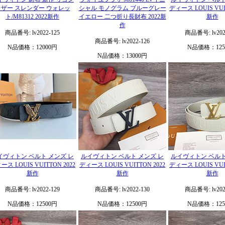
レザー スレンダー ウォレッ
シャル モノグラム ブルーグレー
ディース LOUIS VUI
ト/M81312 2022新作
イエロー 二つ折り長財布 2022新
新作
作
商品番号: lv2022-125
商品番号: lv202
商品番号: lv2022-126
N品価格：12000円
N品価格：125
N品価格：13000円
イヴィトン ベルト メンズ レ
ルイヴィトン ベルト メンズ レ
ルイヴィトン ベルト
ース LOUIS VUITTON 2022
ディース LOUIS VUITTON 2022
ディース LOUIS VUI
新作
新作
新作
商品番号: lv2022-129
商品番号: lv2022-130
商品番号: lv202
N品価格：12500円
N品価格：12500円
N品価格：125