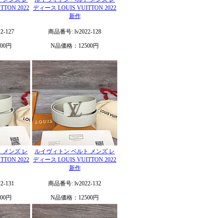
TTON 2022
ディース LOUIS VUITTON 2022
新作
2-127
商品番号: lv2022-128
00円
N品価格：12500円
 メンズ レ
ルイヴィトン ベルト メンズ レ
TTON 2022
ディース LOUIS VUITTON 2022
新作
2-131
商品番号: lv2022-132
00円
N品価格：12500円