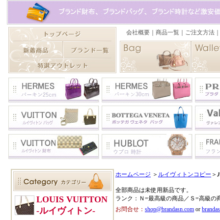
ホームページ
＞
ルイヴィトンコピー
＞
全部商品は未使用新品です。
ランク：Ｎ=最高級の商品／Ｓ=高級の
お問合せ：
shop@brandasn.com
or
branda