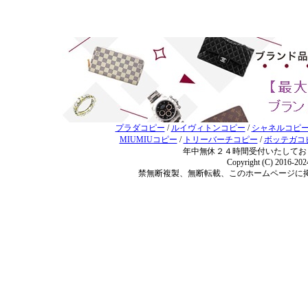
プラダコピー
/
ルイヴィトンコピー
/
シャネルコピ
MIUMIUコピー
/
トリーバーチコピー
/
ボッテガコ
年中無休２４時間受付いたしてお
Copyright (C) 2016-20
禁無断複製、無断転載、このホームページに