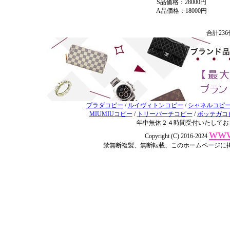
S品価格：28000円
A品価格：18000円
合計23
プラダコピー
/
ルイヴィトンコピー
/
シャネルコピ
MIUMIUコピー
/
トリーバーチコピー
/
ボッテガコ
年中無休２４時間受付いたしてお
www
Copyright (C) 2016-2024
禁無断複製、無断転載、このホームページに