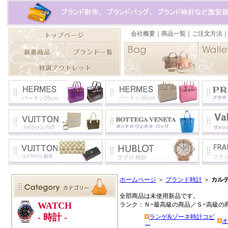
ホームページ
＞
ブランド時計
＞
カルテ
全部商品は未使用新品です。
ランク：Ｎ=最高級の商品／Ｓ=高級の
ランゲ&ゾーネ時計コピ
オ
ー