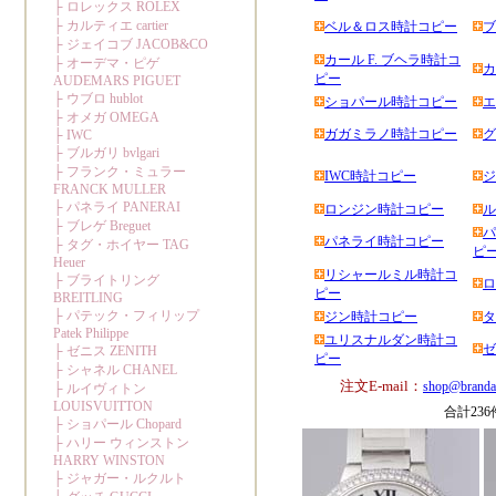
ベル＆ロス時計コピー
ブ
カール F. ブヘラ時計コ
カ
ピー
ショパール時計コピー
エ
ガガミラノ時計コピー
グ
IWC時計コピー
ジ
ロンジン時計コピー
ル
パ
パネライ時計コピー
ピ
リシャールミル時計コ
ロ
ピー
ジン時計コピー
タ
ユリスナルダン時計コ
ゼ
ピー
注文E-mail：
shop@branda
合計23