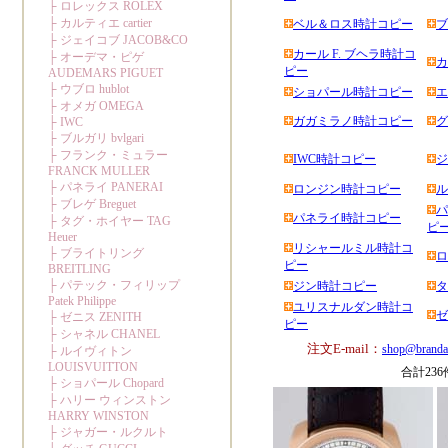
ベル＆ロス時計コピー
ブ
カール F. ブヘラ時計コ
カ
ピー
ショパール時計コピー
エ
ガガミラノ時計コピー
グ
IWC時計コピー
ジ
ロンジン時計コピー
ル
パ
パネライ時計コピー
ピ
リシャールミル時計コ
ロ
ピー
ジン時計コピー
タ
ユリスナルダン時計コ
ゼ
ピー
注文E-mail：
shop@branda
合計23