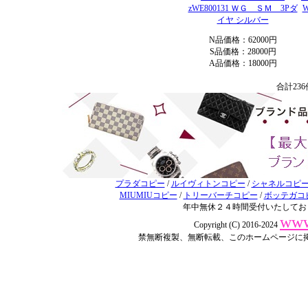
zWE800131 ＷＧ ＳＭ 3Pダ
イヤ シルバー
N品価格：62000円
S品価格：28000円
A品価格：18000円
合計23
プラダコピー
/
ルイヴィトンコピー
/
シャネルコピ
MIUMIUコピー
/
トリーバーチコピー
/
ボッテガコ
年中無休２４時間受付いたしてお
www
Copyright (C) 2016-2024
禁無断複製、無断転載、このホームページに