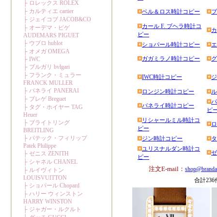
ベル＆ロス時計コピー
ブ
カール F. ブヘラ時計コ
カ
ピー
ショパール時計コピー
エ
ガガミラノ時計コピー
グ
IWC時計コピー
ジ
ロンジン時計コピー
ル
パ
パネライ時計コピー
ピ
リシャールミル時計コ
ロ
ピー
ジン時計コピー
タ
ユリスナルダン時計コ
ゼ
ピー
注文E-mail：
shop@branda
合計23