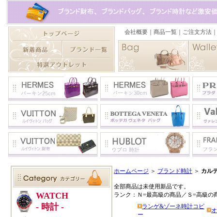
ホームページ
＞
ブランド時計
＞
カルテ
全部商品は未使用新品です。
ランク：Ｎ=最高級の商品／Ｓ=高級の
ランゲ&ゾーネ時計コピ
オ
ー