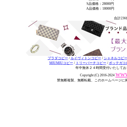
S品価格：28000円
A品価格：18000円
合計23
プラダコピー
/
ルイヴィトンコピー
/
シャネルコピ
MIUMIUコピー
/
トリーバーチコピー
/
ボッテガコ
年中無休２４時間受付いたしてお
www
Copyright (C) 2016-2024
禁無断複製、無断転載、このホームページに