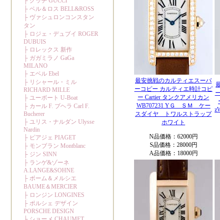
最安挑戦のカルティエスーパ
ーコピー カルティエ時計コピ
ー Cartier タンクアメリカン
WB707231 YＧ ＳＭ ケー
z
スダイヤ トワルストラップ
ホワイト
N品価格：62000円
S品価格：28000円
A品価格：18000円